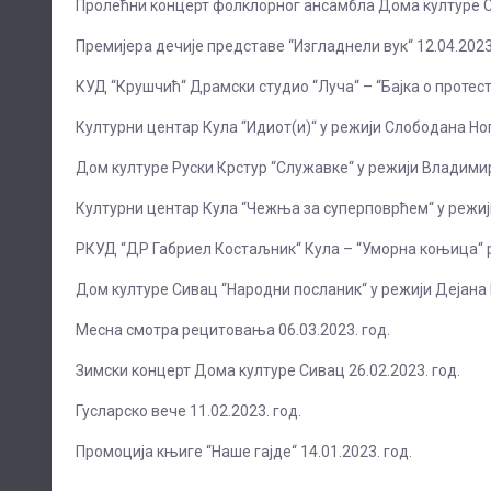
Пролећни концерт фолклорног ансамбла Дома културе Си
Премијера дечије представе “Изгладнели вук“ 12.04.2023.
КУД “Крушчић“ Драмски студио “Луча“ – “Бајка о протест
Културни центар Кула “Идиот(и)“ у режији Слободана Ног
Дом културе Руски Крстур “Служавке“ у режији Владимир
Културни центар Кула “Чежња за суперповрћем“ у режији
РКУД “ДР Габриел Костаљник“ Кула – “Уморна коњица“ ре
Дом културе Сивац “Народни посланик“ у режији Дејана 
Месна смотра рецитовања 06.03.2023. год.
Зимски концерт Дома културе Сивац 26.02.2023. год.
Гусларско вече 11.02.2023. год.
Промоција књиге “Наше гајде“ 14.01.2023. год.