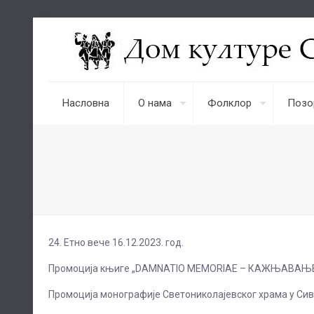
Насловна
О нама
Фолклор
Позо
24. Етно вече 16.12.2023. год.
Промоција књиге „DAMNATIO MEMORIAE – КАЖЊАВАЊЕ З
Промоција монографије Светониколајевског храма у Сивцу