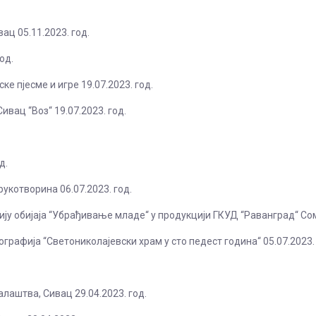
ц 05.11.2023. год.
од.
 пјесме и игре 19.07.2023. год.
вац “Воз“ 19.07.2023. год.
д.
укотворина 06.07.2023. год.
ју обијаја “Убрађивање младе“ у продукцији ГКУД “Раванград“ Сом
афија “Светониколајевски храм у сто педест година“ 05.07.2023. 
лаштва, Сивац 29.04.2023. год.