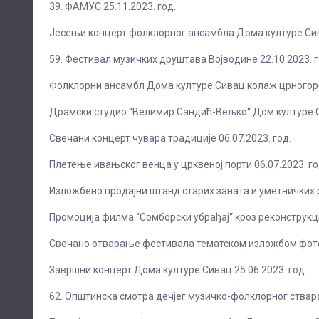
39. ФАМУС 25.11.2023. год.
Јесењи концерт фолклорног ансамбла Дома културе Сива
59. Фестивал музичких друштава Војводине 22.10.2023. г
Фолклорни ансамбл Дома културе Сивац колаж црногорске
Драмски студио “Велимир Сандић-Вељко“ Дом културе Си
Свечани концерт чувара традиције 06.07.2023. год.
Плетење ивањског венца у црквеној порти 06.07.2023. го
Изложбено продајни штанд старих заната и уметничких р
Промоција филма “Сомборски убрађај“ кроз реконструкци
Свечано отварање фестивала тематском изложбом фотогр
Завршни концерт Дома културе Сивац 25.06.2023. год.
62. Општинска смотра дечјег музичко-фолклорног ствара