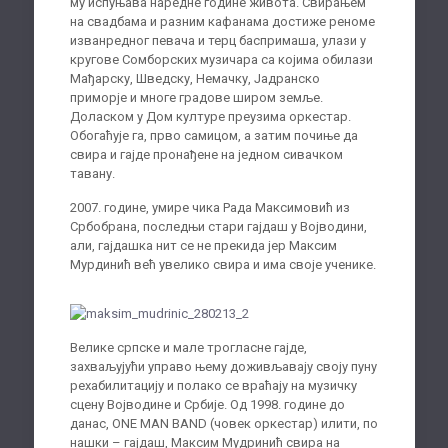
му испуњава наредне године живота. Свирањем
на свадбама и разним кафанама достиже реноме
изванредног певача и терц баспримаша, улази у
кругове Сомборских музичара са којима обилази
Мађарску, Шведску, Немачку, Јадранско
приморје и многе градове широм земље.
Доласком у Дом културе преузима оркестар.
Обогаћује га, прво самицом, а затим почиње да
свира и гајде пронађене на једном сивачком
тавану.
2007. године, умире чика Рада Максимовић из
Србобрана, последњи стари гајдаш у Војводини,
али, гајдашка нит се не прекида јер Максим
Мурдинић већ увелико свира и има своје ученике.
Велике српске и мале трогласне гајде,
захваљујући управо њему доживљавају своју пуну
рехабилитацију и полако се враћају на музичку
сцену Војводине и Србије. Од 1998. године до
данас, ONE MAN BAND (човек оркестар) илити, по
нашки – гајдаш, Максим Мудринић свира на