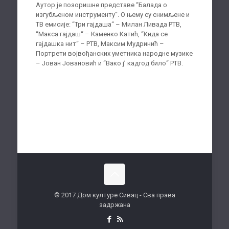
Аутор је позоришне представе “Балада о
изгубљеном инструменту“. О њему су снимљене и
ТВ емисије: “Три гајдаша“ – Милан Ливада РТВ,
“Макса гајдаш“ – Каменко Катић, “Кида се
гајдашка нит“ – РТВ, Максим Мудринић –
Портрети војвођанских уметника народне музике
– Јован Јовановић и “Вако ј’ кадгод било“ РТВ.
© 2017 Дом културе Сивац - Сва права
задржана