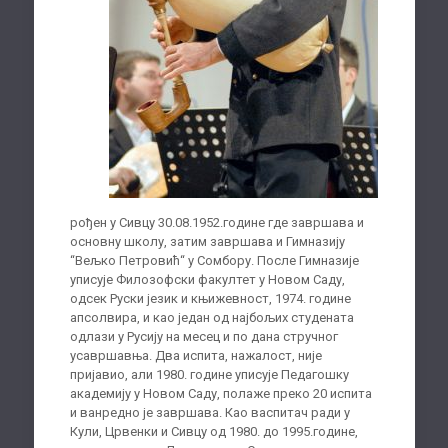
рођен у Сивцу 30.08.1952.године где завршава и
основну школу, затим завршава и Гимназију
“Вељко Петровић“ у Сомбору. После Гимназије
уписује Филозофски факултет у Новом Саду,
одсек Руски језик и књижевност, 1974. године
апсолвира, и као један од најбољих студената
одлази у Русију на месец и по дана стручног
усавршавња. Два испита, нажалост, није
пријавио, али 1980. године уписује Педагошку
академију у Новом Саду, полаже преко 20 испита
и ванредно је завршава. Као васпитач ради у
Кули, Црвенки и Сивцу од 1980. до 1995.године,