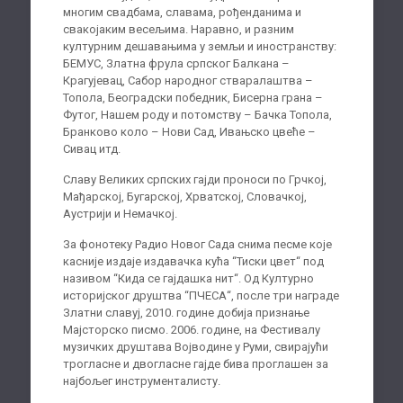
многим свадбама, славама, рођенданима и
свакојаким весељима. Наравно, и разним
културним дешавањима у земљи и иностранству:
БЕМУС, Златна фрула српског Балкана –
Крагујевац, Сабор народног стваралаштва –
Топола, Београдски победник, Бисерна грана –
Футог, Нашем роду и потомству – Бачка Топола,
Бранково коло – Нови Сад, Ивањско цвеће –
Сивац итд.
Славу Великих српских гајди проноси по Грчкој,
Мађарској, Бугарској, Хрватској, Словачкој,
Аустрији и Немачкој.
За фонотеку Радио Новог Сада снима песме које
касније издаје издавачка кућа “Тиски цвет“ под
називом “Кида се гајдашка нит“. Од Културно
историјског друштва “ПЧЕСА“, после три награде
Златни славуј, 2010. године добија признање
Мајсторско писмо. 2006. године, на Фестивалу
музичких друштава Војводине у Руми, свирајући
трогласне и двогласне гајде бива проглашен за
најбољег инструменталисту.