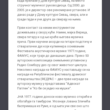
када прелази у Дом културе Сивац, на место
стручног музичког руководиоца. Од 2000. до
2005. је и директор ове реномиране установе. И
данас ради у Дому културе Сивац, свира, али и
гради гајде и учи друге да свирају на њима.
Први контакт са неким инструментом
доживљава у својој кући. Наиме, мајка Верица,
свира гитару и од ње креће његова музичка
прича. Први научени акорди на гитари подстичу и
стваралачки дух који кулминира оснивањем
Фестивала акустичарске музике 1977.године,
ФАМУС, који траје до данашњих дана. Преко 50
ауторских композиција снимљених углавном у
Радио Сомбору део су овог животног циклуса.
Неколико награда на ФАМУС-у настављају се на
награде на Републичком фестивалу драмског
стваралаштва (ФЕДРАС – две прве награде за
ауторску музику у представама “Адвокат
Патлен“ и “Ко би се једио на мушке“.
ЈНА 1977. године доноси ново музичко откриће и
обогаћује га тамбуром. Упознаје Јована Зличића
баспримаша из Руме, и од њега учи све оно што