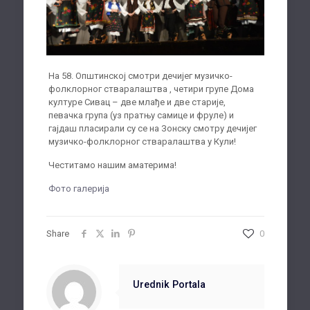
На 58. Општинској смотри дечијег музичко-
фолклорног стваралаштва , четири групе Дома
културе Сивац – две млађе и две старије,
певачка група (уз пратњу самице и фруле) и
гајдаш пласирали су се на Зонску смотру дечијег
музичко-фолклорног стваралаштва у Кули!
Честитамо нашим аматерима!
Фото галерија
Share
0
Urednik Portala