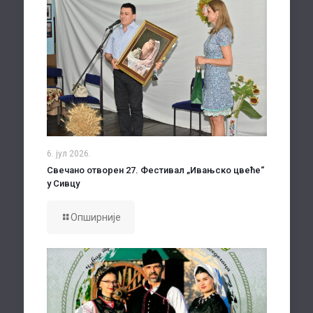
6. јул 2026.
Свечано отворен 27. Фестивал „Ивањско цвеће“
у Сивцу
Опширније