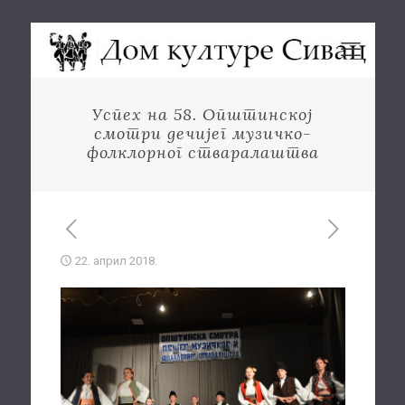
Успех на 58. Општинској
смотри дечијег музичко-
фолклорног стваралаштва
22. април 2018.