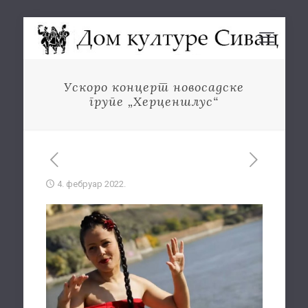
Ускоро концерт новосадске
групе „Херценшлус“
4. фебруар 2022.