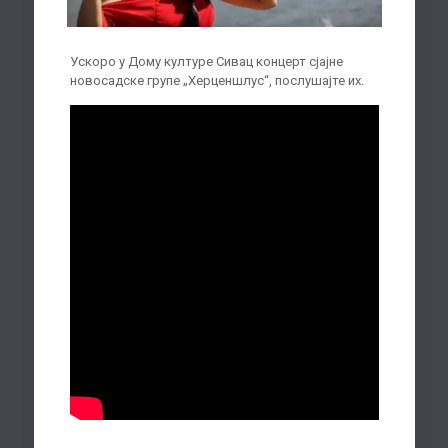
Ускоро у Дому културе Сивац концерт сјајне
новосадске групе „Херценшлус“, послушајте их.