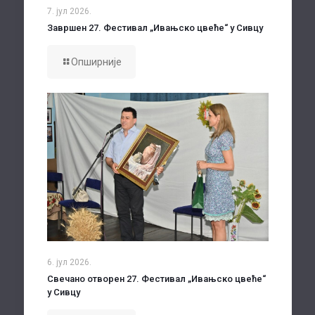
7. јул 2026.
Завршен 27. Фестивал „Ивањско цвеће“ у Сивцу
Опширније
6. јул 2026.
Свечано отворен 27. Фестивал „Ивањско цвеће“
у Сивцу