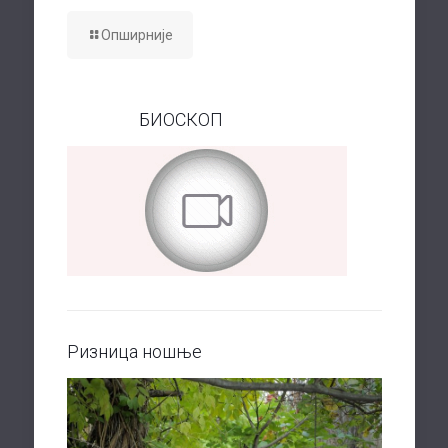
Опширније
БИОСКОП
Ризница ношње