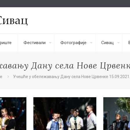
риште
Фестивали
Фотографије
Сивац
авању Дану села Нове Црвенке 
e
Учешће у обележавању Дану села Нове Црвенке 15.09.2021.