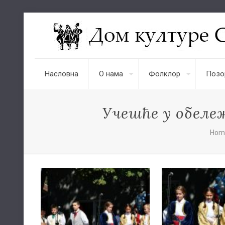
Насловна
О нама
Фолклор
Позо
Учешће у обележ
Hom