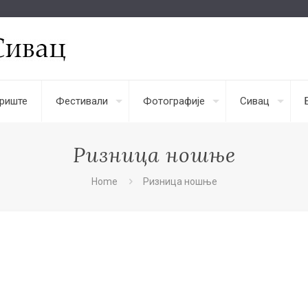
риште
Фестивали
Фотографије
Сивац
Ризница ношње
Home
Ризница ношње