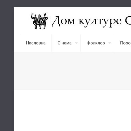
Насловна
О нама
Фолклор
Позо