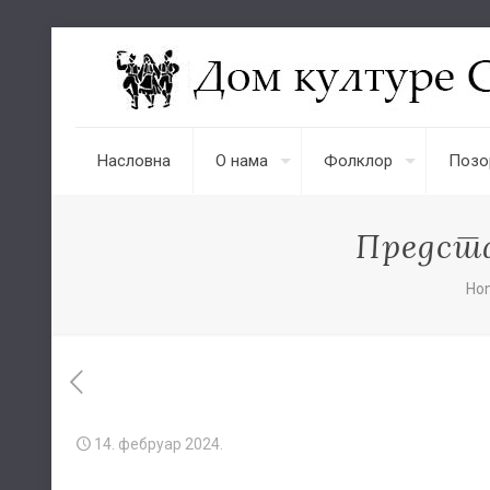
Насловна
О нама
Фолклор
Позо
Предста
Ho
14. фебруар 2024.