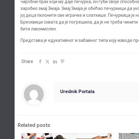
чаробни прах који му даје печурка, он губи своје способн
заробио змај Змаја. Змај Змаја је обећао печуркици да у
јој деца пклонити све играчке и слаткише. Печуркица је
Бресквици схвата да је погрешила, да је не треба чинити
бити лакомислен.
Представа је едукативног и забавног типа коју изводе п
Share
Urednik Portala
Related posts