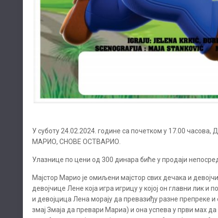
У суботу 24.02.2024. године са почетком у 17.00 часова
МАРИО, СНОВЕ ОСТВАРИО.
Улазнице по цени од 300 динара биће у продаји непосре
Мајстор Марио је омиљени мајстор свих дечака и девојч
девојчице Лене која игра игрицу у којој он главни лик 
и девојцица Лена морају да превазиђу разне препреке и 
змај Змаја да превари Мариа) и она успева у први мах д