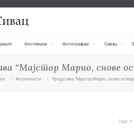
риште
Фестивали
Фотографије
Сивац
ва “Мајстор Марио, снове о
me
Актуелности
Представа “Мајстор Марио, снове оства
Tags