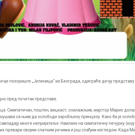
, Дечје позориште „Јеленица“ из Београда, одиграће дечју предста
дно пред почетак представе.
ица. Симпатичан, поштен, вицкаст, сналажљив, мајстор Марио долаз
и покушава са њим да ослободи заробљену принцезу. Како би је осло
савладају многе непријатеље. Наилазе на симпатичну печурку (коју
а их превари својим слатким речима и још слађим изгледом .Када М