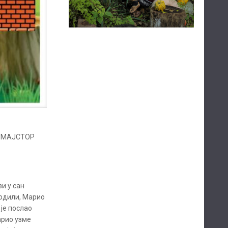
ву МАЈСТОР
и у сан
бодили, Марио
 је послао
арио узме