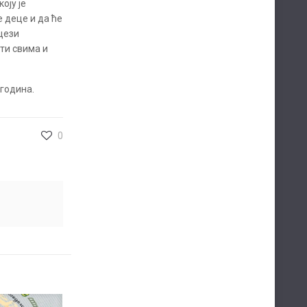
оју је
е деце и да ће
нцези
ати свима и
 година.
0