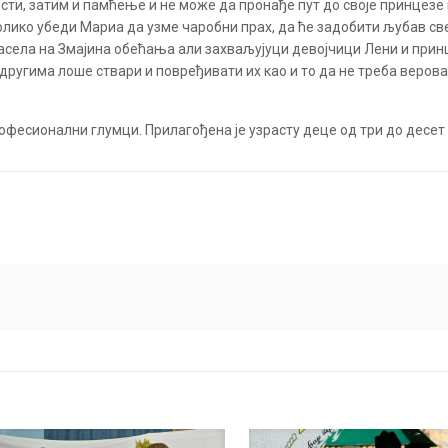
ости, затим и памћење и не може да пронађе пут до своје принцезе к
колико убеди Мариа да узме чаробни прах, да ће задобити љубав св
 насела на Змајина обећања али захваљујуци девојчици Лени и при
 другима лоше ствари и повређивати их као и то да не треба веров
рофесионални глумци. Прилагођена је узрасту деце од три до десет