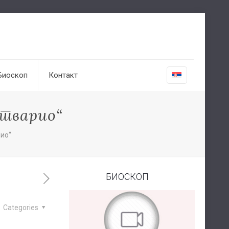
Биоскоп
Контакт
стварио“
рио“
БИОСКОП
Categories