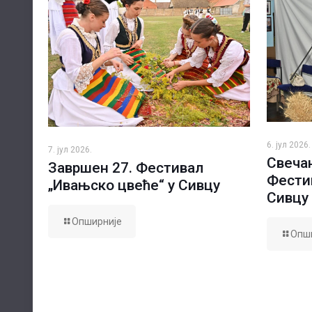
6. јул 2026.
7. јул 2026.
Свечан
Завршен 27. Фестивал
Фести
„Ивањско цвеће“ у Сивцу
Сивцу
Опширније
Опш