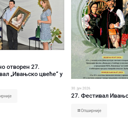
о отворен 27.
вал „Ивањско цвеће“ у
30. јун 2026.
27. Фестивал Ивањ
ирније
Опширније