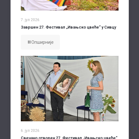
7. јул 2026.
Завршен 27. Фестивал „Ивањско цвеће“ у Сивцу
Опширније
6. јул 2026.
Свечано отворен 27. Фестивал „Ивањско цвеће“