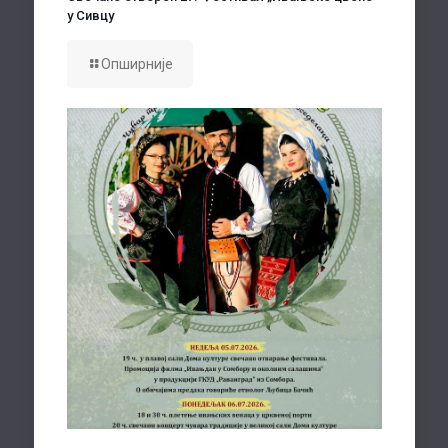
у Сивцу
Опширније