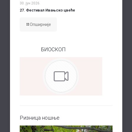
30. јун 2026.
27. Фестивал Ивањско цвеће
Опширније
БИОСКОП
Ризница ношње