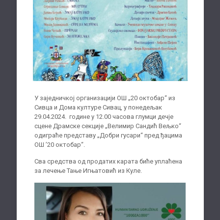
У заједничкој организацији ОШ „20 октобар“ из
Сивца и Дома културе Сивац, у понедељак
29.04.2024. године у 12.00 часова глумци дечје
сцене Драмске секције „Велимир Сандић Вељко“
одиграће представу „Добри гусари“ пред ђацима
ОШ ’20 октобар“.
Сва средства од продатих карата биће уплаћена
за лечење Тање Игњатовић из Куле.