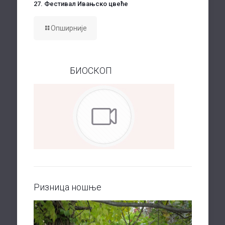
27. Фестивал Ивањско цвеће
Опширније
БИОСКОП
Ризница ношње