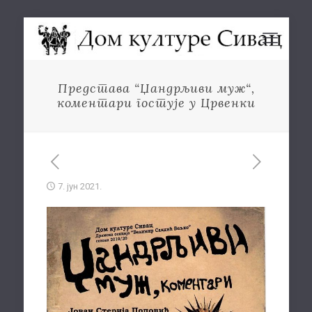
Представа “Џандрљиви муж“,
коментари гостује у Црвенки
7. јун 2021.