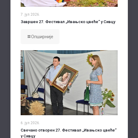
7. јул 2026.
Завршен 27. Фестивал „Ивањско цвеће“ у Сивцу
Опширније
6. јул 2026.
Свечано отворен 27. Фестивал „Ивањско цвеће“
у Сивцу