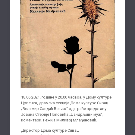
18.06.2021. године у 20.00 часвоа, у Дому културе
Црвенка, драмска секција Дома културе Сивац
„Велимир Сандић Вељко“ одиграће представу
Јована Стерије Поповића „Џандрљиви муж“,
коментари. Режија Миливој Млађеновић.
Директор Дома културе Сивац