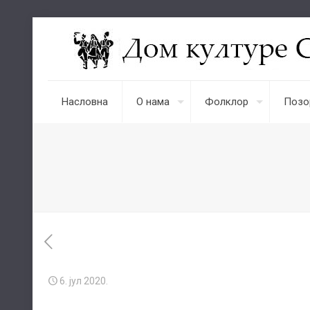
Насловна
О нама
Фолклор
Позо
6. јул 2020.