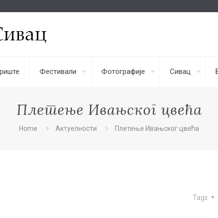
риште
Фестивали
Фотографије
Сивац
Плетење Ивањског цвећа
Home
Актуелности
Плетење Ивањског цвећа
Tags