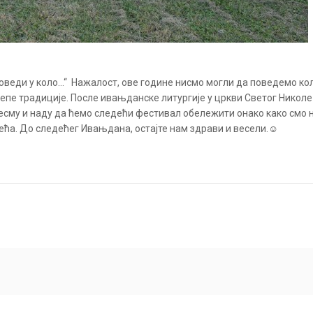
поведи у коло…“ Нажалост, ове године нисмо могли да поведемо кол
пе традиције. После ивањданске литургије у цркви Светог Николе 
сму и наду да ћемо следећи фестивал обележити онако како смо н
цвећа. До следећег Ивањдана, остајте нам здрави и весели.☺