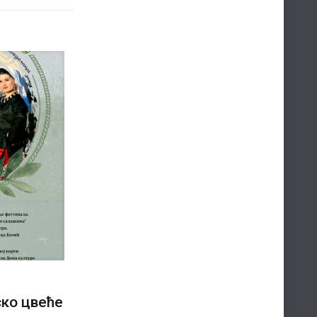
ско цвеће