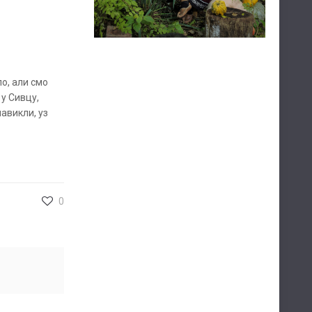
о, али смо
у Сивцу,
авикли, уз
0