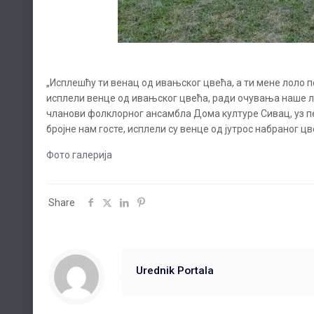
„Исплешћу ти венац од ивањског цвећа, а ти мене лоло 
исплели венце од ивањског цвећа, ради очувања наше ле
чланови фолклорног ансамбла Дома културе Сивац, уз пе
бројне нам госте, исплели су венце од јутрос набраног 
Фото галерија
Share
Urednik Portala