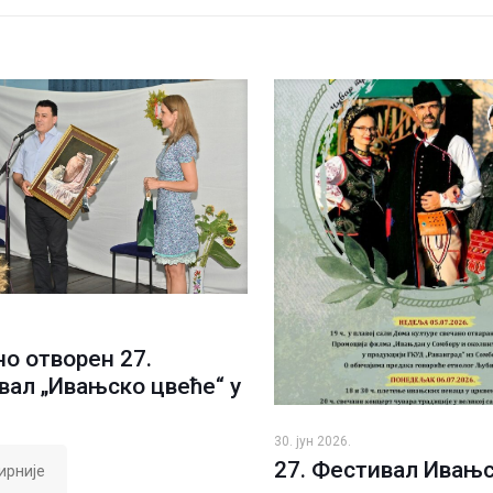
о отворен 27.
вал „Ивањско цвеће“ у
30. јун 2026.
27. Фестивал Ивањ
ирније