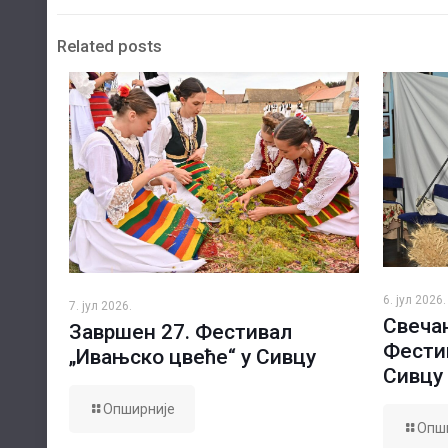
Related posts
6. јул 2026.
7. јул 2026.
Свечан
Завршен 27. Фестивал
Фести
„Ивањско цвеће“ у Сивцу
Сивцу
Опширније
Опш