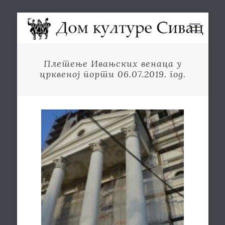
Плетење Ивањских венаца у
црквеној порти 06.07.2019. год.