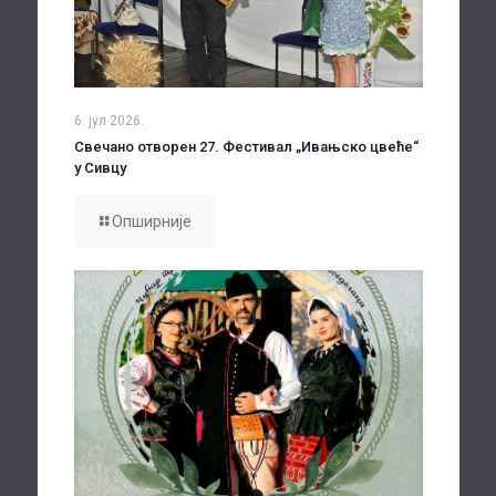
6. јул 2026.
Свечано отворен 27. Фестивал „Ивањско цвеће“
у Сивцу
Опширније