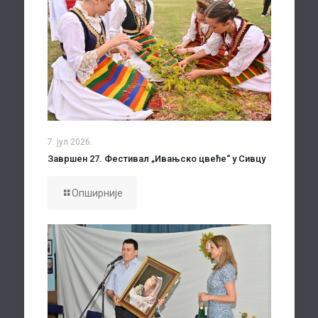
7. јул 2026.
Завршен 27. Фестивал „Ивањско цвеће“ у Сивцу
Опширније