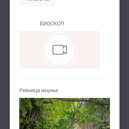
БИОСКОП
Ризница ношње