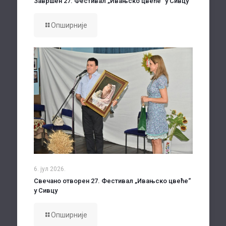
Завршен 27. Фестивал „Ивањско цвеће“ у Сивцу
Опширније
6. јул 2026.
Свечано отворен 27. Фестивал „Ивањско цвеће“
у Сивцу
Опширније