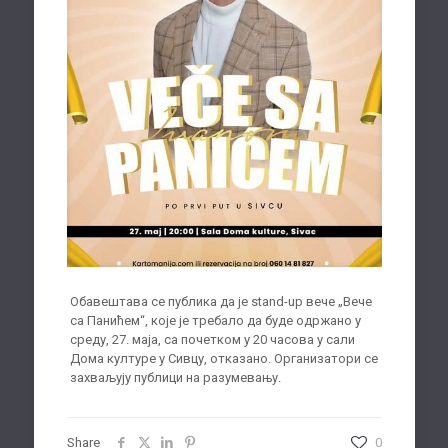
Обавештава се публика да је stand-up вече „Вече
са Панићем“, које је требало да буде одржано у
среду, 27. маја, са почетком у 20 часова у сали
Дома културе у Сивцу, отказано. Организатори се
захваљују публици на разумевању.
Share
0