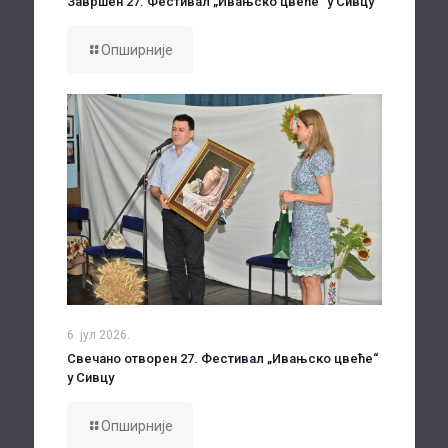
Завршен 27. Фестивал „Ивањско цвеће“ у Сивцу
Опширније
6. јул 2026.
Свечано отворен 27. Фестивал „Ивањско цвеће“
у Сивцу
Опширније