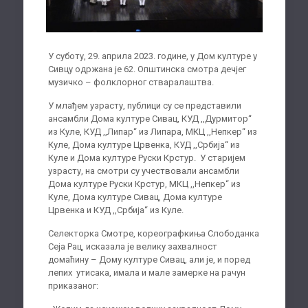
У суботу, 29. априла 2023. године, у Дом културе у
Сивцу одржана је 62. Општинска смотра дечјег
музичко – фолклорног стваралаштва.
У млађем узрасту, публици су се представили
ансамбли Дома културе Сивац, КУД ,,Дурмитор“
из Куле, КУД ,,Липар“ из Липара, МКЦ ,,Непкер“ из
Куле, Дома културе Црвенка, КУД ,,Србија“ из
Куле и Дома културе Руски Крстур. У старијем
узрасту, на смотри су учествовали ансамбли
Дома културе Руски Крстур, МКЦ ,,Непкер“ из
Куле, Дома културе Сивац, Дома културе
Црвенка и КУД ,,Србија“ из Куле.
Селекторка Смотре, кореографкиња Слободанка
Сеја Рац, исказала је велику захвалност
домаћину – Дому културе Сивац, али је, и поред
лепих утисака, имала и мале замерке на рачун
приказаног: