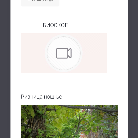
БИОСКОП
Ризница ношње