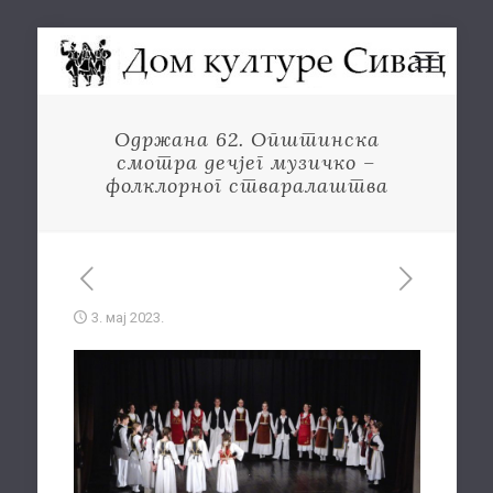
Одржана 62. Општинска
смотра дечјег музичко –
фолклорног стваралаштва
3. мај 2023.