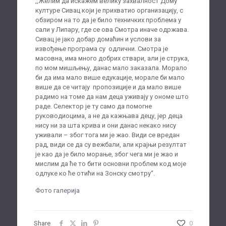
,,Желим да искажем велику захвалност Дому
културе Сивац који је прихватио организацију, с
обзиром на то да је било техничких проблема у
сали у Липару, где се ова Смотра иначе одржава.
Сивац је јако добар домаћин и услови за
извођење програма су одлични. Смотра је
масовна, има много добрих ствари, али је струка,
по мом мишљењу, данас мало заказала. Морало
би да има мало више едукације, морале би мало
више да се читају пропозиције и да мало више
радимо на томе да нам деца уживају у ономе што
раде. Селектор је ту само да помогне
руководиоцима, а не да кажњава децу, јер деца
нису ни за шта крива и они данас некако нису
уживали – због тога ми је жао. Види се вредан
рад, види се да су вежбали, али крајњи резултат
је као да је било морање, због чега ми је жао и
мислим да ће то бити основни проблем код моје
одлуке ко ће отићи на Зонску смотру“.
Фото галерија
Share
0