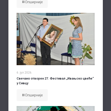
Опширније
6. јул 2026.
Свечано отворен 27. Фестивал „Ивањско цвеће“
у Сивцу
Опширније