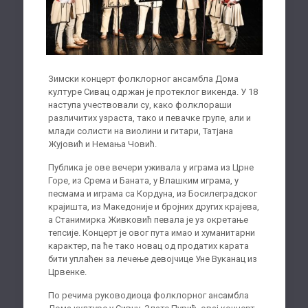
Зимски концерт фолклорног ансамбла Дома
културе Сивац одржан је протеклог викенда. У 18
наступа учествовали су, како фолклораши
различитих узраста, тако и певачке групе, али и
млади солисти на виолини и гитари, Татјана
Жујовић и Немања Човић.
Публика је ове вечери уживала у играма из Црне
Горе, из Срема и Баната, у Влашким играма, у
песмама и играма са Кордуна, из Босилеградског
крајишта, из Македоније и бројних других крајева,
а Станимирка Живковић певала је уз окретање
тепсије. Концерт је овог пута имао и хуманитарни
карактер, па ће тако новац од продатих карата
бити уплаћен за лечење девојчице Уне Вуканац из
Црвенке.
По речима руководиоца фолклорног ансамбла