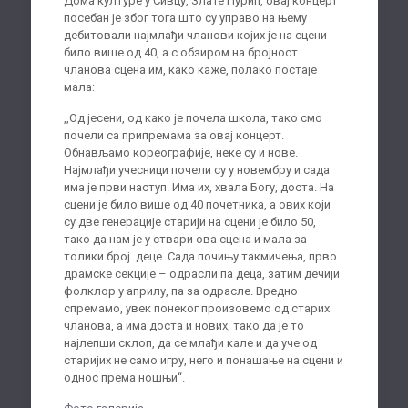
Дома културе у Сивцу, Злате Пурић, овај концерт
посебан је због тога што су управо на њему
дебитовали најмлађи чланови којих је на сцени
било више од 40, а с обзиром на бројност
чланова сцена им, како каже, полако постаје
мала:
,,Од јесени, од како је почела школа, тако смо
почели са припремама за овај концерт.
Обнављамо кореографије, неке су и нове.
Најмлађи учесници почели су у новембру и сада
има је први наступ. Има их, хвала Богу, доста. На
сцени је било више од 40 почетника, а ових који
су две генерације старији на сцени је било 50,
тако да нам је у ствари ова сцена и мала за
толики број деце. Сада почињу такмичења, прво
драмске секције – одрасли па деца, затим дечији
фолклор у априлу, па за одрасле. Вредно
спремамо, увек понеког произовемо од старих
чланова, а има доста и нових, тако да је то
најлепши склоп, да се млађи кале и да уче од
старијих не само игру, него и понашање на сцени и
однос према ношњи“.