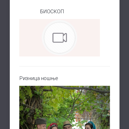
БИОСКОП
Ризница ношње