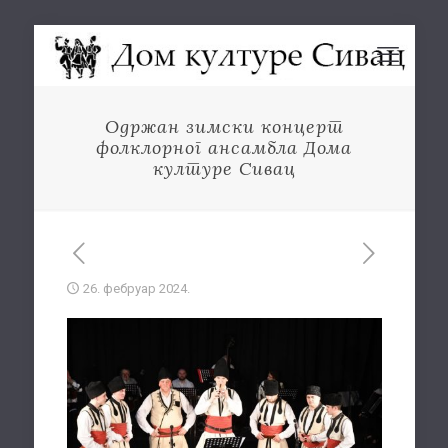
Одржан зимски концерт
фолклорног ансамбла Дома
културе Сивац
26. фебруар 2024.