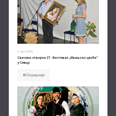
6. јул 2026.
Свечано отворен 27. Фестивал „Ивањско цвеће“
у Сивцу
Опширније