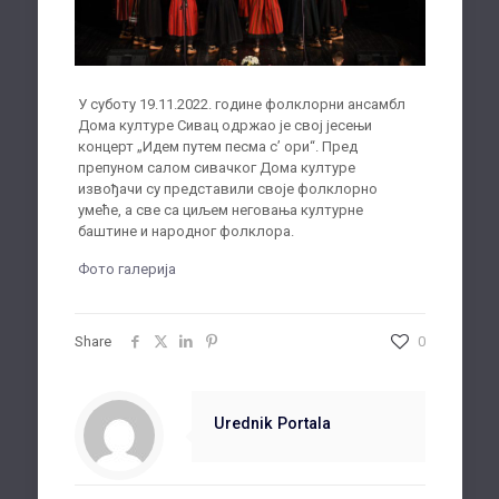
У суботу 19.11.2022. године фолклорни ансамбл
Дома културе Сивац одржаo је свој јесењи
концерт „Идем путем песма с’ ори“. Пред
препуном салом сивачког Дома културе
извођачи су представили своје фолклорно
умеће, а све са циљем неговања културне
баштине и народног фолклора.
Фото галерија
Share
0
Urednik Portala