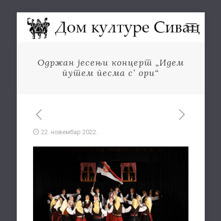
Одржан јесењи концерт „Идем
путем песма с’ ори“
22. новембар 2022.