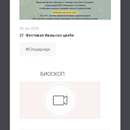
30. јун 2026.
27. Фестивал Ивањско цвеће
Опширније
БИОСКОП