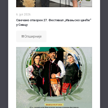
6. јул 2026.
Свечано отворен 27. Фестивал „Ивањско цвеће“
у Сивцу
Опширније