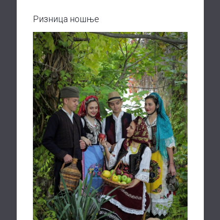
Ризница ношње