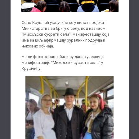
Село Крушчић укључиће се у пилот пројекат
Министарства за бригу о селу, под називом
“Михољски сусрети села”, манифестацију која
има за циљ афирмацију руралних подручја и
њихових обичаја.
Наши фолколраши били су данас учесници
менифестације “Михољски сусрети села“ у
Крушчићу.