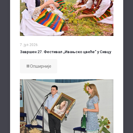
7. јул 2026.
Завршен 27. Фестивал „Ивањско цвеће“ у Сивцу
Опширније