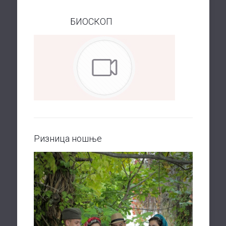
БИОСКОП
Ризница ношње