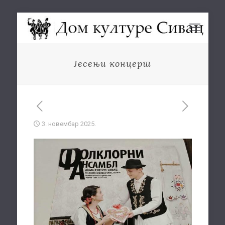
Јесењи концерт
3. новембар 2025.