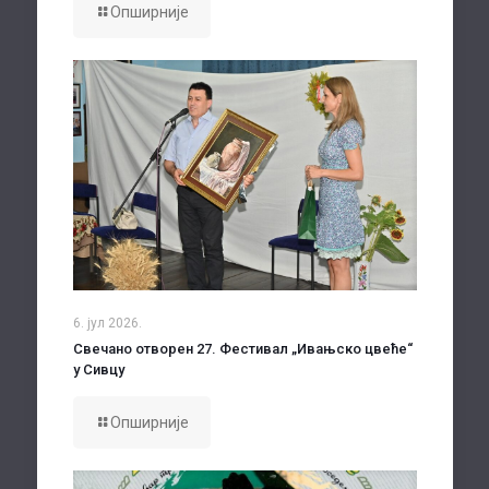
Опширније
6. јул 2026.
Свечано отворен 27. Фестивал „Ивањско цвеће“
у Сивцу
Опширније