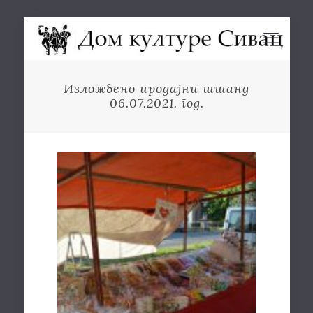
Изложбено продајни штанд
06.07.2021. год.