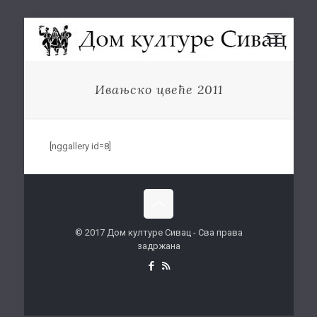
Ивањско цвеће 2011
[nggallery id=8]
© 2017 Дом културе Сивац - Сва права
задржана