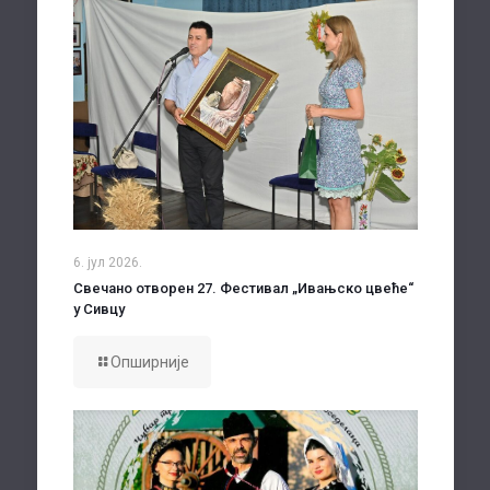
6. јул 2026.
Свечано отворен 27. Фестивал „Ивањско цвеће“
у Сивцу
Опширније