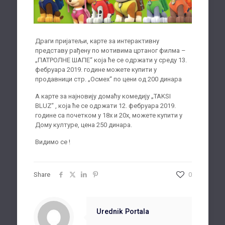
Драги пријатељи, карте за интерактивну
представу рађену по мотивима цртаног филма –
„ПАТРОЛНЕ ШАПЕ“ која ће се одржати у среду 13.
фебруара 2019. године можете купити у
продавници стр. „Осмех“ по цени од 200 динара
А карте за најновију домаћу комедију „TAKSI
BLUZ“ , која ће се одржати 12. фебруара 2019.
године са почетком у 18х и 20х, можете купити у
Дому културе, цена 250 динара.
Видимо се !
Share
0
Urednik Portala