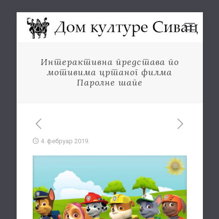
Интерактивна представа по
мотивима цртаног филма
Паролне шапе
4. фебруар 2019.