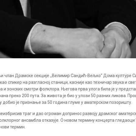
њи члан Драмске секције ,,Велимир Сандић-Вељко“ Дома културе С
ао спикер на разгласној станици, касније као техничар звука и свет
и зонских смотри фолклора. Његова прва улога била је у представ
играна преко 200 пута. За живота је био у улози 50 разних ликова. Пр
у добио је признање за 50 година глуме у аматерском позоришту.
 неизбрисив траг и дао огроман допринос развоју драмског аматерс
лклорног ансамбла отказује. О новом термину концерта гледаоци 
нови термин.