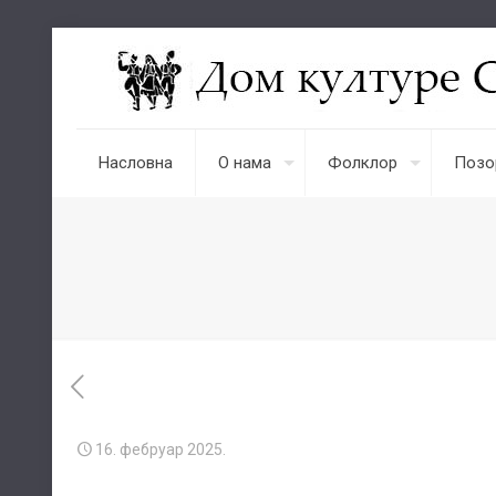
Насловна
О нама
Фолклор
Позо
16. фебруар 2025.