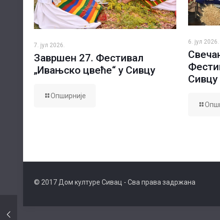
6. јул 2026.
7. јул 2026.
Свечан
Завршен 27. Фестивал
Фести
„Ивањско цвеће“ у Сивцу
Сивцу
Опширније
Опш
© 2017 Дом културе Сивац - Сва права задржана