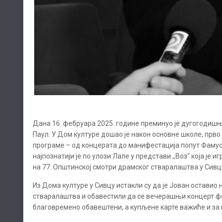
Дана 16. фебруара 2025. године преминуо је дугогодиш
Паул. У Дом културе дошао је након основне школе, прво к
програме – од концерата до манифестација попут Фамуса 
најпознатији је по улози Лале у представи ,,Воз“ која је 
на 77. Општинској смотри драмског стваралаштва у Сивц
Из Дома културе у Сивцу истакли су да је Јован оставио
стваралаштва и обавестили да се вечерашњи концерт фо
благовремено обавештени, а купљене карте важиће и за 