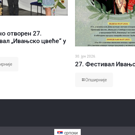
о отворен 27.
вал „Ивањско цвеће“ у
30. јун 2026.
27. Фестивал Ивањ
ирније
Опширније
српски