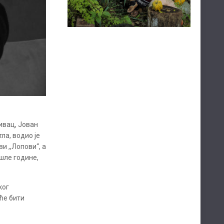
ивац, Јован
ла, водио је
и ,,Лопови“, а
ошле године,
ког
ће бити