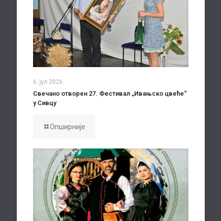
6. јул 2026.
Свечано отворен 27. Фестивал „Ивањско цвеће“
у Сивцу
Опширније