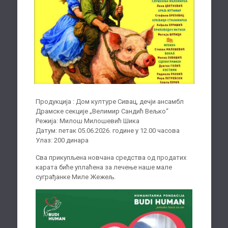
Продукција : Дом културе Сивац, дечји ансамбл
Драмске секције „Велимир Сандић Вељко“
Режија: Милош Милошевић Шика
Датум: петак 05.06.2026. године у 12.00 часова
Улаз: 200 динара
Сва прикупљена новчана средства од продатих
карата биће уплаћена за лечење наше мале
суграђанке Миле Жежељ.