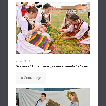
7. јул 2026.
Завршен 27. Фестивал „Ивањско цвеће“ у Сивцу
Опширније