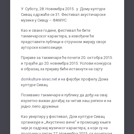
У Суботу, 28. Новембра 2015. у Дому културе
Сивац одржаће се 31. Фестивал акустичарске
музике у Сивцу – ФАМУС.
Као и сваке године, фестивал ће бити
такмичарског карактера, а извођачи ће
представити публици и стручном жирију своје
ауторске композиције.
Пријаве за такмичаре ће почети 20. октобра 2015.
и трајаће до 20. новембра 2015. Услови конкурса
и образац за пријаву биће истакнути на сајту
domkulture-sivac.net
и на фејсбук профилу Дома
културе Сивац.
Позивамо такмичаре и публику да дођу на овај
изузетно важан догађај за читав наш регион и на
једно лепо дружење.
Као увертиру у фестивал, Дом културе Сивац
организује и „Акустично вече“ и промоцију књиге
чији је садржај музичког карактера, а који су на
програму у петак 27. Новембра 2015. са почетком