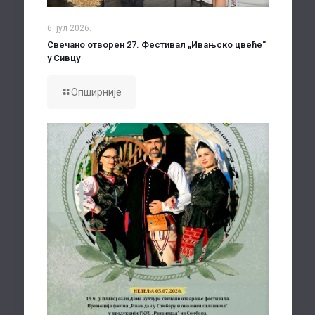
6. јул 2026.
Свечано отворен 27. Фестивал „Ивањско цвеће“
у Сивцу
Опширније