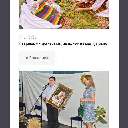
7. јул 2026.
Завршен 27. Фестивал „Ивањско цвеће“ у Сивцу
Опширније