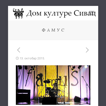
Ф А М У С
13. октобар 2015.