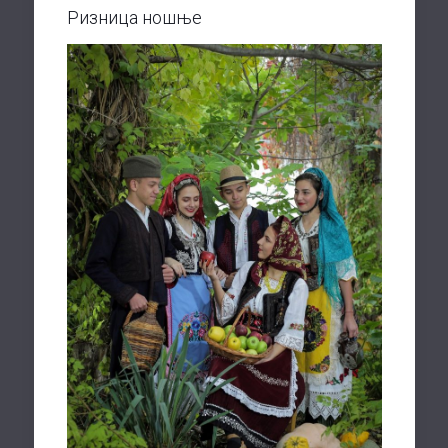
Ризница ношње