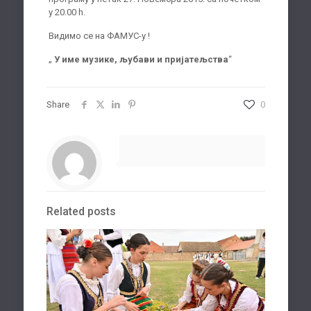
у 20.00 h.
Видимо се на ФАМУС-у !
„
У име музике, љубави и пријатељства
“
Share
0
Related posts