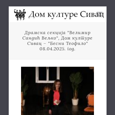
Драмска секција “Велимир
Сандић Вељко“, Дом културе
Сивац – “Бесни Теофило“
08.04.2025. год.