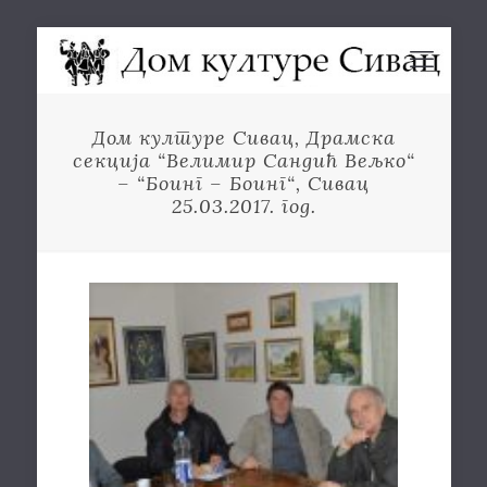
Дом културе Сивац, Драмска
секција “Велимир Сандић Вељко“
– “Боинг – Боинг“, Сивац
25.03.2017. год.