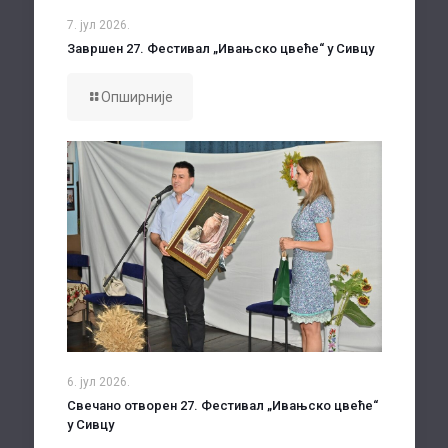
7. јул 2026.
Завршен 27. Фестивал „Ивањско цвеће“ у Сивцу
Опширније
6. јул 2026.
Свечано отворен 27. Фестивал „Ивањско цвеће“
у Сивцу