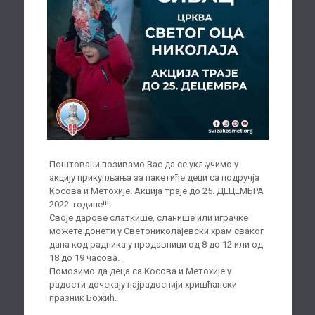
Поштовани позивамо Вас да се укључимо у
акцију прикупљања за пакетиће деци са подручја
Косова и Метохије. Акција траје до 25. ДЕЦЕМБРА
2022. године!!!
Своје дарове слаткише, сланише или играчке
можете донети у Светониколајевски храм сваког
дана код радника у продавници од 8 до 12 или од
18 до 19 часова.
Помозимо да деца са Косова и Метохије у
радости дочекају најрадоснији хришћански
празник Божић.