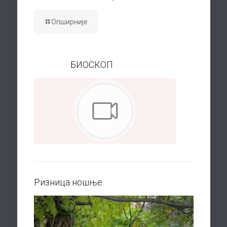
Опширније
БИОСКОП
Ризница ношње