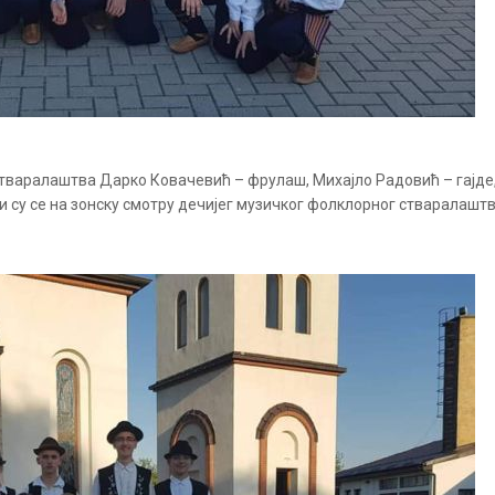
стваралаштва Дарко Ковачевић – фрулаш, Михајло Радовић – гајде
ли су се на зонску смотру дечијег музичког фолклорног стваралаштв