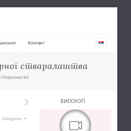
Биоскоп
Контакт
орног стваралаштва
г стваралаштва
БИОСКОП
Categories