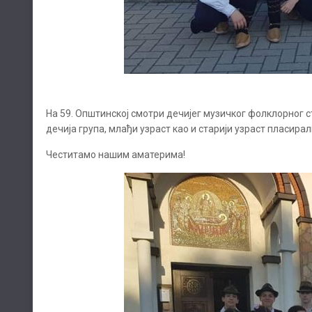
На 59. Општинској смотри дечијег музичког фолклорног 
дечија група, млађи узраст као и старији узраст пласира
Честитамо нашим аматерима!