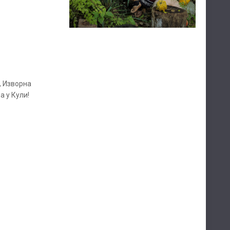
, Изворна
а у Кули!