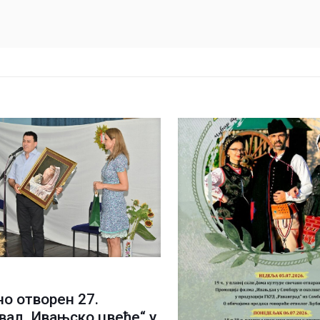
о отворен 27.
вал „Ивањско цвеће“ у