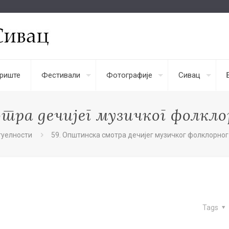
риште
Фестивали
Фотографије
Сивац
тра дечијег музичког фолкл
туелности
59. Општинска смотра дечијег музичког фолклорно
Tags