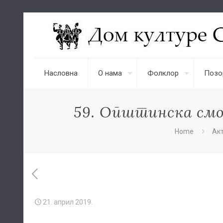
Насловна
О нама
Фолклор
Позо
59. Општинска смо
Home
Ак
21. април 2019.