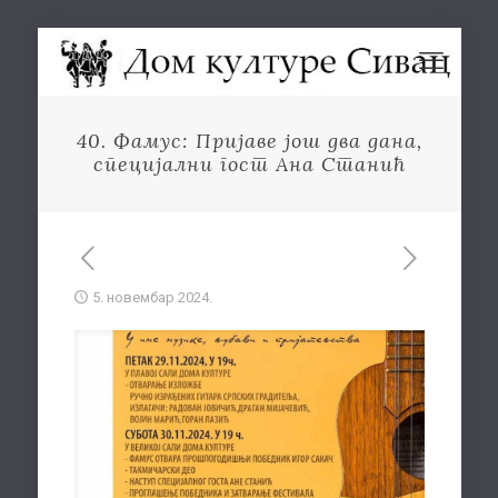
40. Фамус: Пријаве још два дана,
специјални гост Ана Станић
5. новембар 2024.