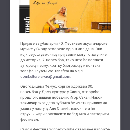
Пријаве за јубиларни 40. Фестивал акустичарске
музике у Сивцу отворене су још два дана. Они
који се још увек нису пријавили могу то да учине
до четврка, 7. новембра, тако што ће послати
ауторску песму, кратку биографију и контакт
телефон путем WeTransfera на мејл
domkulture.sivac@gmail.com
.
Овогодишњи Фамус, који се одржава 30.
новембра у Дому културе у Сивцу, отвориће
прошлогодишњи победник Игор Сакач. Након
такмичарског дела публика ће имати прилику да
ужива у наступу Ане Станић, након чега ће
стручни жири прогласити победника и затворити
фестивал.
Самом фестивалу претходиће отварање изложбе