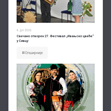
6. јул 2026.
Свечано отворен 27. Фестивал „Ивањско цвеће“
у Сивцу
Опширније