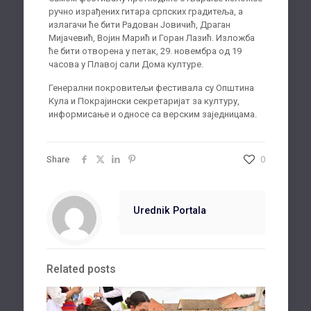
ручно израђених гитара српских градитеља, а
излагачи ће бити Радован Јовичић, Драган
Мијачевић, Војин Марић и Горан Лазић. Изложба
ће бити отворена у петак, 29. новембра од 19
часова у Плавој сали Дома културе.
Генерални покровитељи фестивала су Општина
Кула и Покрајински секретаријат за културу,
информисање и односе са верским заједницама.
Share
0
Urednik Portala
Related posts