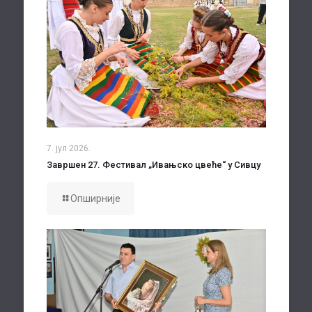
7. јул 2026.
Завршен 27. Фестивал „Ивањско цвеће“ у Сивцу
Опширније