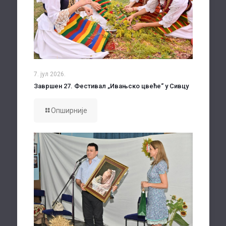
7. јул 2026.
Завршен 27. Фестивал „Ивањско цвеће“ у Сивцу
Опширније