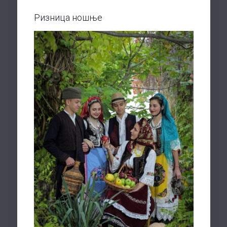
Ризница ношње