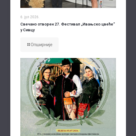
6. јул 2026.
Свечано отворен 27. Фестивал „Ивањско цвеће“
у Сивцу
Опширније