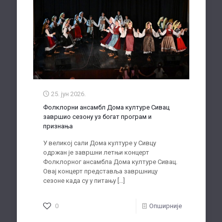
25. јун 2026.
Фолклорни ансамбл Дома културе Сивац
завршио сезону уз богат програм и
признања
У великој сали Дома културе у Сивцу
одржан је завршни летњи концерт
Фолклорног ансамбла Дома културе Сивац.
Овај концерт представља завршницу
сезоне када су у питању
[…]
0
Опширније