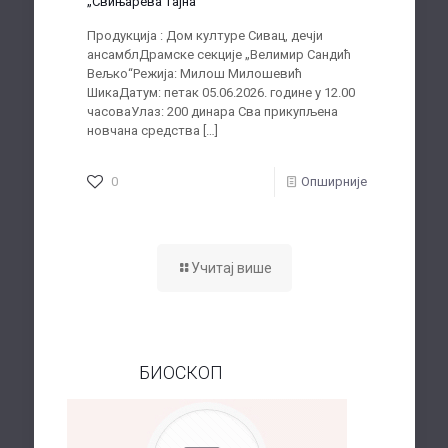
„Свињарева тајна“
Продукција : Дом културе Сивац, дечји
ансамблДрамске секције „Велимир Сандић
Вељко“Режија: Милош Милошевић
ШикаДатум: петак 05.06.2026. године у 12.00
часоваУлаз: 200 динара Сва прикупљена
новчана средства
[…]
0
Опширније
Учитај више
БИОСКОП