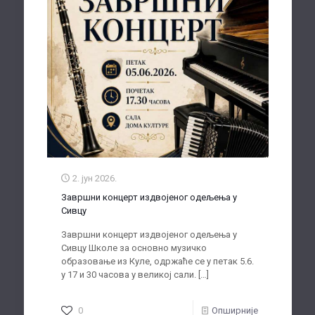
2. јун 2026.
Завршни концерт издвојеног одељења у
Сивцу
Завршни концерт издвојеног одељења у
Сивцу Школе за основно музичко
образовање из Куле, одржаће се у петак 5.6.
у 17 и 30 часова у великој сали.
[…]
0
Опширније