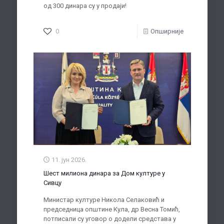
од 300 динара су у продаји!
0
Опширније
11. јун 2026.
Шест милиона динара за Дом културе у
Сивцу
Министар културе Никола Селаковић и
председница општине Кула, др Весна Томић,
потписали су уговор о додели средстава у