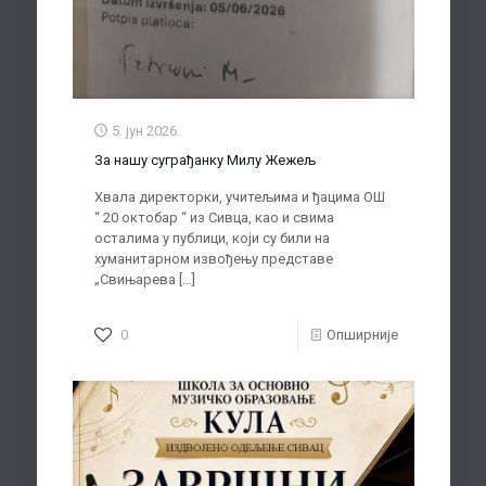
5. јун 2026.
За нашу суграђанку Милу Жежељ
Хвала директорки, учитељима и ђацима ОШ
“ 20 октобар “ из Сивца, као и свима
осталима у публици, који су били на
хуманитарном извођењу представе
„Свињарева
[…]
0
Опширније