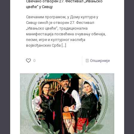
Свечано отворен 27. Фестивал „Ивањско
цвеће“ у Сивцу
Свечаним програмом, у Дому културе у
Сивцу синоћ је отворен 27. Фестивал
„Ивањско цвеће“, традиционална
манифестација посвећена очувању обичаја,
песме, игре и културног наслеђа
војвођанских Срба
[…]
0
Опширније