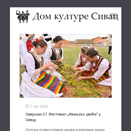
7. јул 2026.
Завршен 27. Фестивал „Ивањско цвеће“ у
Сивцу
Српска православна црква и верници данас