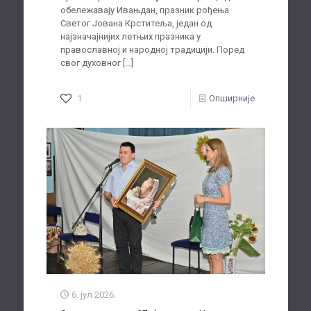
обележавају Ивањдан, празник рођења
Светог Јована Крститеља, један од
најзначајнијих летњих празника у
православној и народној традицији. Поред
свог духовног
[…]
1
Опширније
6. јул 2026.