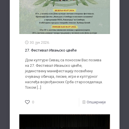
30. јун 2026.
27. Фестивал Ивањско цвеће
Дом културе Сивац са поносом Вас позива
на 27. Фестивал Ивањско цвеће,
јединствену манифестацију посвећену
очувању обичаја, песме, игре и културног
наслеђа војвођанских Срба староседелаца.
Током
[…]
0
Опширније