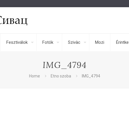
Fesztiválok
Fotók
Szivàc
Mozi
Érintk
IMG_4794
Home
Etno szoba
IMG_4794