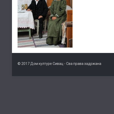
© 2017 Дом културе Сивац - Сва права задржана