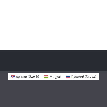
српски
(
Szerb
)
Magyar
Русский
(
Orosz
)