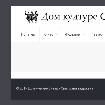
Початна
О нас
Фолклор
Театер
© 2017 Дом културе Сивац - Сва права задржана