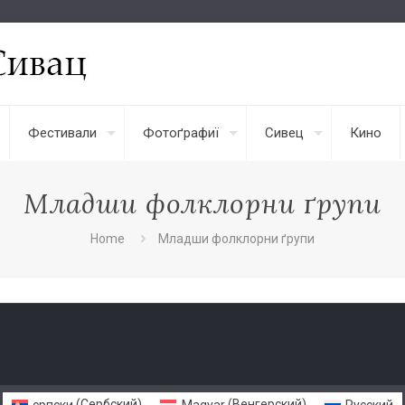
Фестивали
Фотоґрафиї
Сивец
Кино
Младши фолклорни ґрупи
Home
Младши фолклорни ґрупи
српски
(
Сербский
)
Magyar
(
Венгерский
)
Русский